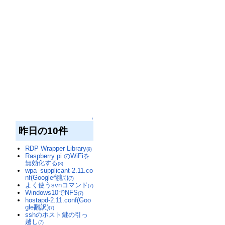
↑
昨日の10件
RDP Wrapper Library
(9)
Raspberry pi のWiFiを
無効化する
(8)
wpa_supplicant-2.11.co
nf(Google翻訳)
(7)
よく使うsvnコマンド
(7)
Windows10でNFS
(7)
hostapd-2.11.conf(Goo
gle翻訳)
(7)
sshのホスト鍵の引っ
越し
(7)