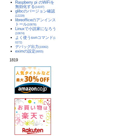
Raspberry pi のWiFiを
無効化する
(14197)
glibcのバージョン確認
(12229)
libreofficeのアンインス
トール
(10876)
Linuxで小説家になろう
(10674)
よく使うsvnコマンド
(1
0272)
デバッグ出力
(10062)
eximの設定
(8955)
1819