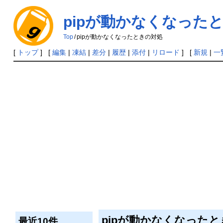
pipが動かなくなった
Top
/
pipが動かなくなったときの対処
[
トップ
] [
編集
|
凍結
|
差分
|
履歴
|
添付
|
リロード
] [
新規
|
一
pipが動かなくなった
最近10件