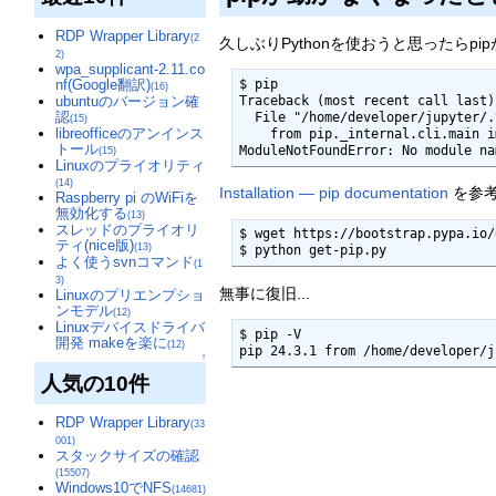
RDP Wrapper Library
(2
久しぶりPythonを使おうと思ったらpi
2)
wpa_supplicant-2.11.co
nf(Google翻訳)
$ pip

(16)
ubuntuのバージョン確
Traceback (most recent call last):
認
  File "/home/developer/jupyter/.venv/bin/pip", line 5, in <module>

(15)
libreofficeのアンインス
    from pip._internal.cli.main import main

トール
ModuleNotFoundError: No module na
(15)
Linuxのプライオリティ
(14)
Installation — pip documentation
を参
Raspberry pi のWiFiを
無効化する
(13)
スレッドのプライオリ
$ wget https://bootstrap.pypa.io/
ティ(nice版)
(13)
$ python get-pip.py
よく使うsvnコマンド
(1
3)
無事に復旧...
Linuxのプリエンプショ
ンモデル
(12)
Linuxデバイスドライバ
$ pip -V

開発 makeを楽に
(12)
pip 24.3.1 from /home/developer/j
↑
人気の10件
RDP Wrapper Library
(33
001)
スタックサイズの確認
(15507)
Windows10でNFS
(14681)