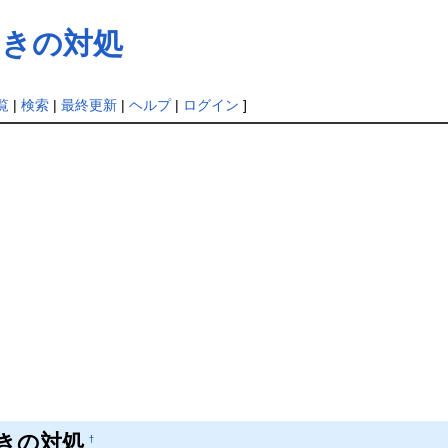
ときの対処
覧
|
検索
|
最終更新
|
ヘルプ
|
ログイン
]
ときの対処
†