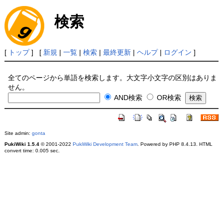
検索
[
トップ
] [
新規
|
一覧
|
検索
|
最終更新
|
ヘルプ
|
ログイン
]
全てのページから単語を検索します。大文字小文字の区別はありま
せん。
AND検索
OR検索
Site admin:
gonta
PukiWiki 1.5.4
© 2001-2022
PukiWiki Development Team
. Powered by PHP 8.4.13. HTML
convert time: 0.005 sec.