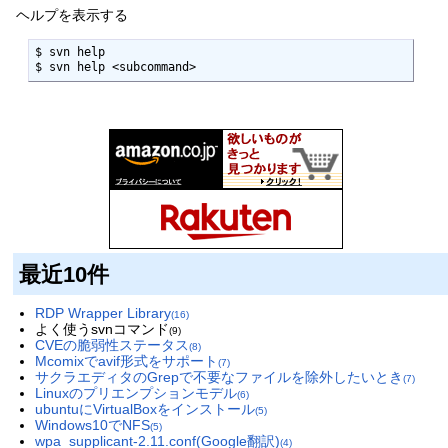
ヘルプを表示する
$ svn help

$ svn help <subcommand>
最近10件
RDP Wrapper Library
(16)
よく使うsvnコマンド
(9)
CVEの脆弱性ステータス
(8)
Mcomixでavif形式をサポート
(7)
サクラエディタのGrepで不要なファイルを除外したいとき
(7)
Linuxのプリエンプションモデル
(6)
ubuntuにVirtualBoxをインストール
(5)
Windows10でNFS
(5)
wpa_supplicant-2.11.conf(Google翻訳)
(4)