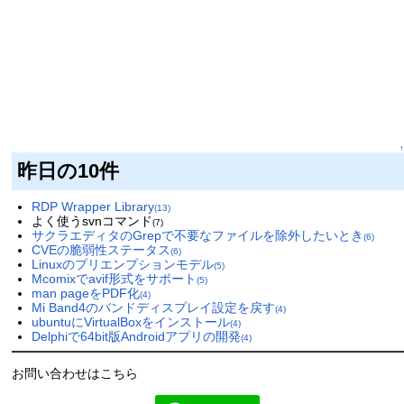
↑
昨日の10件
RDP Wrapper Library
(13)
よく使うsvnコマンド
(7)
サクラエディタのGrepで不要なファイルを除外したいとき
(6)
CVEの脆弱性ステータス
(6)
Linuxのプリエンプションモデル
(5)
Mcomixでavif形式をサポート
(5)
man pageをPDF化
(4)
Mi Band4のバンドディスプレイ設定を戻す
(4)
ubuntuにVirtualBoxをインストール
(4)
Delphiで64bit版Androidアプリの開発
(4)
お問い合わせはこちら