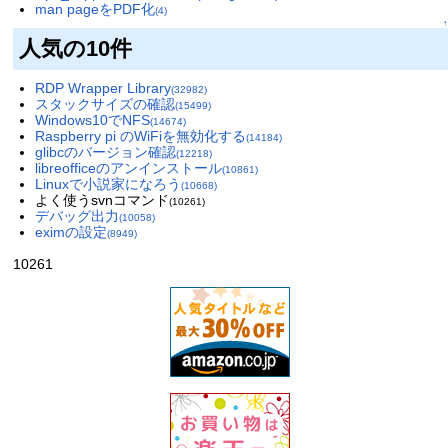
man pageをPDF化
(4)
↑
人気の10件
RDP Wrapper Library
(32982)
スタックサイズの確認
(15499)
Windows10でNFS
(14674)
Raspberry pi のWiFiを無効化する
(14184)
glibcのバージョン確認
(12218)
libreofficeのアンインストール
(10861)
Linuxで小説家になろう
(10668)
よく使うsvnコマンド
(10261)
デバッグ出力
(10058)
eximの設定
(8949)
10261