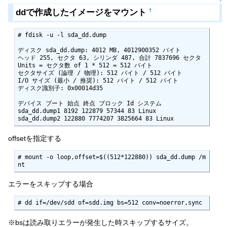
↑
ddで作成したイメージをマウント
†
# fdisk -u -l sda_dd.dump

ディスク sda_dd.dump: 4012 MB, 4012900352 バイト

ヘッド 255, セクタ 63, シリンダ 487, 合計 7837696 セクタ

Units = セクタ数 of 1 * 512 = 512 バイト

セクタサイズ (論理 / 物理): 512 バイト / 512 バイト

I/O サイズ (最小 / 推奨): 512 バイト / 512 バイト

ディスク識別子: 0x00014d35

デバイス ブート 始点 終点 ブロック Id システム

sda_dd.dump1 8192 122879 57344 83 Linux

sda_dd.dump2 122880 7774207 3825664 83 Linux
offsetを指定する
# mount -o loop,offset=$((512*122880)) sda_dd.dump /m
nt
エラーをスキップする場合
# dd if=/dev/sdd of=sdd.img bs=512 conv=noerror,sync
※bsは読み取りエラーが発生した時スキップするサイズ。