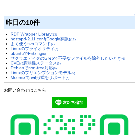
↑
昨日の10件
RDP Wrapper Library
(13)
hostapd-2.11.conf(Google翻訳)
(12)
よく使うsvnコマンド
(7)
Linuxのプライオリティ
(7)
ubuntuでFritzing
(6)
サクラエディタのGrepで不要なファイルを除外したいとき
(6)
CVEの脆弱性ステータス
(6)
Debianでnon-free対応
(6)
Linuxのプリエンプションモデル
(5)
Mcomixでavif形式をサポート
(5)
お問い合わせはこちら