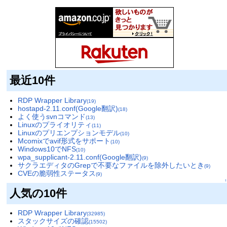
最近10件
RDP Wrapper Library
(19)
hostapd-2.11.conf(Google翻訳)
(18)
よく使うsvnコマンド
(13)
Linuxのプライオリティ
(11)
Linuxのプリエンプションモデル
(10)
Mcomixでavif形式をサポート
(10)
Windows10でNFS
(10)
wpa_supplicant-2.11.conf(Google翻訳)
(9)
サクラエディタのGrepで不要なファイルを除外したいとき
(9)
CVEの脆弱性ステータス
(9)
↑
人気の10件
RDP Wrapper Library
(32985)
スタックサイズの確認
(15502)