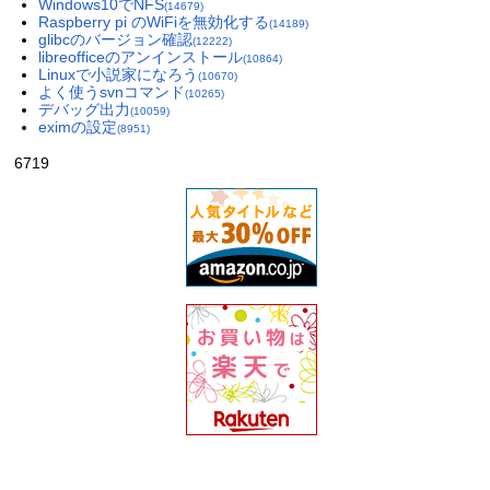
Windows10でNFS
(14679)
Raspberry pi のWiFiを無効化する
(14189)
glibcのバージョン確認
(12222)
libreofficeのアンインストール
(10864)
Linuxで小説家になろう
(10670)
よく使うsvnコマンド
(10265)
デバッグ出力
(10059)
eximの設定
(8951)
6719