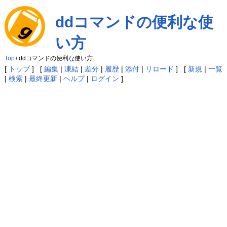
ddコマンドの便利な使
い方
Top
/
ddコマンドの便利な使い方
[
トップ
] [
編集
|
凍結
|
差分
|
履歴
|
添付
|
リロード
] [
新規
|
一覧
|
検索
|
最終更新
|
ヘルプ
|
ログイン
]