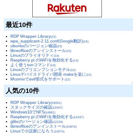
最近10件
RDP Wrapper Library
(22)
wpa_supplicant-2.11.conf(Google翻訳)
(16)
ubuntuのバージョン確認
(15)
libreofficeのアンインストール
(15)
Linuxのプライオリティ
(14)
Raspberry pi のWiFiを無効化する
(13)
よく使うsvnコマンド
(13)
Linuxのプリエンプションモデル
(12)
Linuxデバイスドライバ開発 makeを楽に
(12)
Mcomixでavif形式をサポート
(12)
↑
人気の10件
RDP Wrapper Library
(33001)
スタックサイズの確認
(15507)
Windows10でNFS
(14681)
Raspberry pi のWiFiを無効化する
(14197)
glibcのバージョン確認
(12229)
libreofficeのアンインストール
(10876)
Linuxで小説家になろう
(10674)