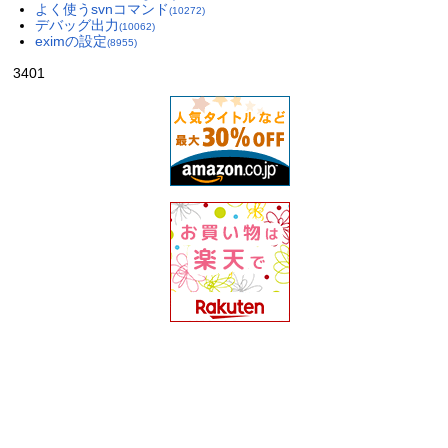
よく使うsvnコマンド
(10272)
デバッグ出力
(10062)
eximの設定
(8955)
3401