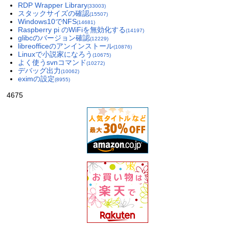
RDP Wrapper Library
(33003)
スタックサイズの確認
(15507)
Windows10でNFS
(14681)
Raspberry pi のWiFiを無効化する
(14197)
glibcのバージョン確認
(12229)
libreofficeのアンインストール
(10876)
Linuxで小説家になろう
(10675)
よく使うsvnコマンド
(10272)
デバッグ出力
(10062)
eximの設定
(8955)
4675