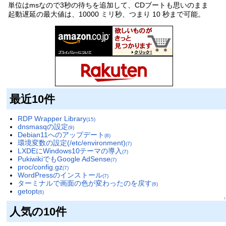
単位はmsなので3秒の待ちを追加して、CDブートも思いのまま
起動遅延の最大値は、10000 ミリ秒、つまり 10 秒まで可能。
最近10件
RDP Wrapper Library
(15)
dnsmasqの設定
(9)
Debian11へのアップデート
(8)
環境変数の設定(/etc/environment)
(7)
LXDEにWindows10テーマの導入
(7)
PukiwikiでもGoogle AdSense
(7)
proc/config.gz
(7)
WordPressのインストール
(7)
ターミナルで画面の色が変わったのを戻す
(6)
getopt
(6)
↑
人気の10件