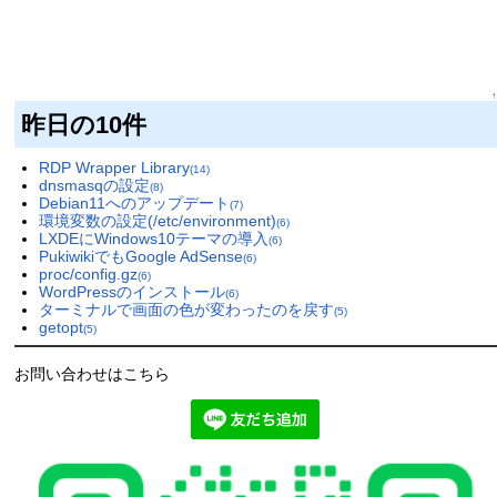
↑
昨日の10件
RDP Wrapper Library
(14)
dnsmasqの設定
(8)
Debian11へのアップデート
(7)
環境変数の設定(/etc/environment)
(6)
LXDEにWindows10テーマの導入
(6)
PukiwikiでもGoogle AdSense
(6)
proc/config.gz
(6)
WordPressのインストール
(6)
ターミナルで画面の色が変わったのを戻す
(5)
getopt
(5)
お問い合わせはこちら