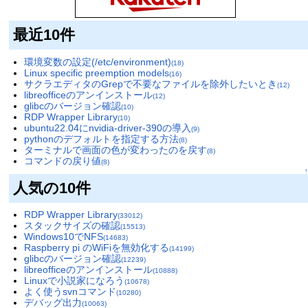
最近10件
環境変数の設定(/etc/environment)
(18)
Linux specific preemption models
(16)
サクラエディタのGrepで不要なファイルを除外したいとき
(12)
libreofficeのアンインストール
(12)
glibcのバージョン確認
(10)
RDP Wrapper Library
(10)
ubuntu22.04にnvidia-driver-390の導入
(9)
pythonのデフォルトを指定する方法
(8)
ターミナルで画面の色が変わったのを戻す
(8)
コマンドの戻り値
(8)
↑
人気の10件
RDP Wrapper Library
(33012)
スタックサイズの確認
(15513)
Windows10でNFS
(14683)
Raspberry pi のWiFiを無効化する
(14199)
glibcのバージョン確認
(12239)
libreofficeのアンインストール
(10888)
Linuxで小説家になろう
(10678)
よく使うsvnコマンド
(10280)
デバッグ出力
(10063)