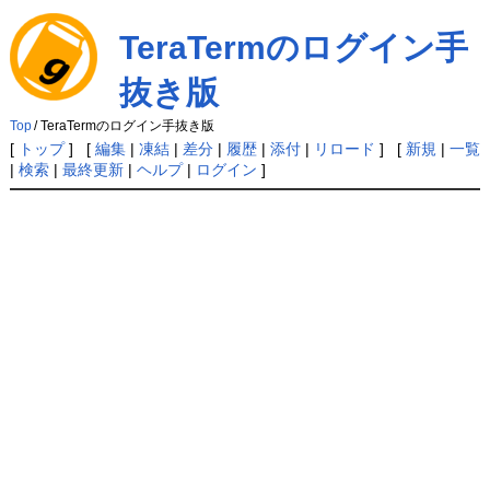
TeraTermのログイン手
抜き版
Top
/
TeraTermのログイン手抜き版
[
トップ
] [
編集
|
凍結
|
差分
|
履歴
|
添付
|
リロード
] [
新規
|
一覧
|
検索
|
最終更新
|
ヘルプ
|
ログイン
]