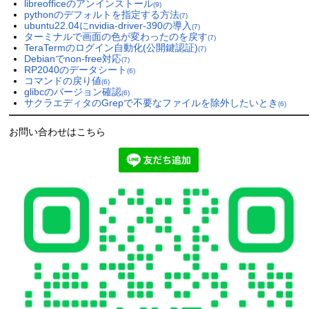
libreofficeのアンインストール
(9)
pythonのデフォルトを指定する方法
(7)
ubuntu22.04にnvidia-driver-390の導入
(7)
ターミナルで画面の色が変わったのを戻す
(7)
TeraTermのログイン自動化(公開鍵認証)
(7)
Debianでnon-free対応
(7)
RP2040のデータシート
(6)
コマンドの戻り値
(6)
glibcのバージョン確認
(6)
サクラエディタのGrepで不要なファイルを除外したいとき
(6)
お問い合わせはこちら