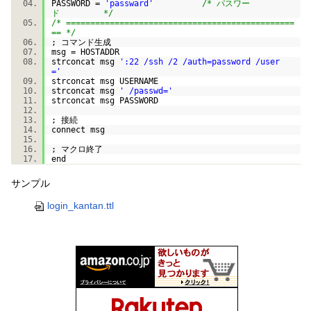
PASSWORD =
'passward'
/* パスワー
ド */
/* ===============================================
== */
; コマンド生成
msg = HOSTADDR
strconcat msg
':22 /ssh /2 /auth=password /user
='
strconcat msg USERNAME
strconcat msg
' /passwd='
strconcat msg PASSWORD
; 接続
connect msg
; マクロ終了
end
サンプル
login_kantan.ttl