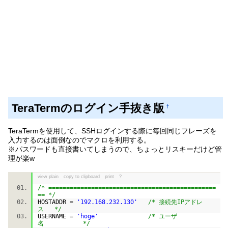
TeraTermのログイン手抜き版
†
TeraTermを使用して、SSHログインする際に毎回同じフレーズを
入力するのは面倒なのでマクロを利用する。
※パスワードも直接書いてしまうので、ちょっとリスキーだけど管
理が楽w
view plain
copy to clipboard
print
?
/* ===============================================
== */
HOSTADDR =
'192.168.232.130'
/* 接続先IPアドレ
ス */
USERNAME =
'hoge'
/* ユーザ
名 */