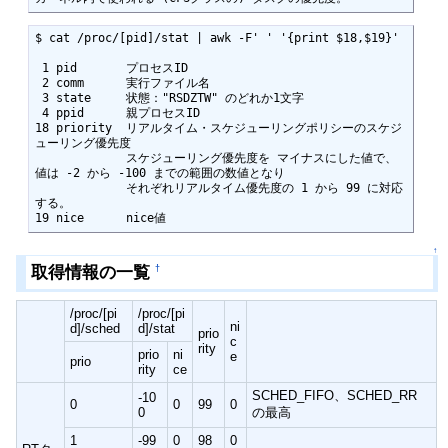
$ cat /proc/[pid]/stat | awk -F' ' '{print $18,$19}'

 1 pid       プロセスID

 2 comm      実行ファイル名

 3 state     状態："RSDZTW" のどれか1文字

 4 ppid      親プロセスID

18 priority  リアルタイム・スケジューリングポリシーのスケジ
ューリング優先度

             スケジューリング優先度を マイナスにした値で、
値は -2 から -100 までの範囲の数値となり

             それぞれリアルタイム優先度の 1 から 99 に対応
する。

19 nice      nice値
↑
取得情報の一覧
†
/proc/[pi
/proc/[pi
ni
d]/sched
d]/stat
prio
c
rity
prio
ni
e
prio
rity
ce
SCHED_FIFO、SCHED_RR
-10
0
0
99
0
0
の最高
1
-99
0
98
0