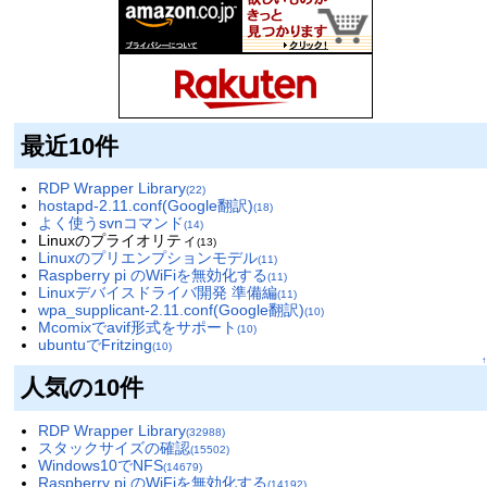
最近10件
RDP Wrapper Library
(22)
hostapd-2.11.conf(Google翻訳)
(18)
よく使うsvnコマンド
(14)
Linuxのプライオリティ
(13)
Linuxのプリエンプションモデル
(11)
Raspberry pi のWiFiを無効化する
(11)
Linuxデバイスドライバ開発 準備編
(11)
wpa_supplicant-2.11.conf(Google翻訳)
(10)
Mcomixでavif形式をサポート
(10)
ubuntuでFritzing
(10)
↑
人気の10件
RDP Wrapper Library
(32988)
スタックサイズの確認
(15502)
Windows10でNFS
(14679)
Raspberry pi のWiFiを無効化する
(14192)