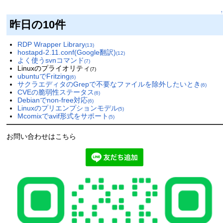
↑
昨日の10件
RDP Wrapper Library
(13)
hostapd-2.11.conf(Google翻訳)
(12)
よく使うsvnコマンド
(7)
Linuxのプライオリティ
(7)
ubuntuでFritzing
(6)
サクラエディタのGrepで不要なファイルを除外したいとき
(6)
CVEの脆弱性ステータス
(6)
Debianでnon-free対応
(6)
Linuxのプリエンプションモデル
(5)
Mcomixでavif形式をサポート
(5)
お問い合わせはこちら