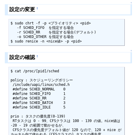
↑
設定の変更
†
$ sudo chrt -f -p <プライオリティ> <pid>

   -f SCHED_FIFO  を指定する場合

   -r SCHED_RR    を指定する場合(デフォルト)

   -o SCHED_OTHER を指定する場合

$ sudo renice -n <nice値> -p <pid>
↑
設定の確認
†
$ cat /proc/[pid]/sched

policy : スケジューリングポリシー

 /include/uapi/linux/sched.h 

 #define SCHED_NORMAL    0

 #define SCHED_FIFO      1

 #define SCHED_RR        2

 #define SCHED_BATCH     3

 #define SCHED_IDLE      5

prio : タスクの優先度(0-139)

 RTタスクは 0 - 99、CFSクラスは 100 - 139 の値。nice値は 
-20 - 19 の範囲で動かせるが、

 CFSクラスの優先度デフォルト値が 120 なので、120 + nice が
カーネル内で使われる (CFSクラスの) タスクの優先度。