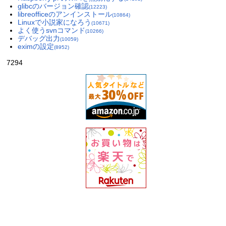
glibcのバージョン確認
(12223)
libreofficeのアンインストール
(10864)
Linuxで小説家になろう
(10671)
よく使うsvnコマンド
(10266)
デバッグ出力
(10059)
eximの設定
(8952)
7294