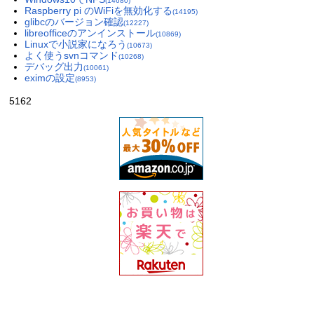
(14680)
Raspberry pi のWiFiを無効化する
(14195)
glibcのバージョン確認
(12227)
libreofficeのアンインストール
(10869)
Linuxで小説家になろう
(10673)
よく使うsvnコマンド
(10268)
デバッグ出力
(10061)
eximの設定
(8953)
5162