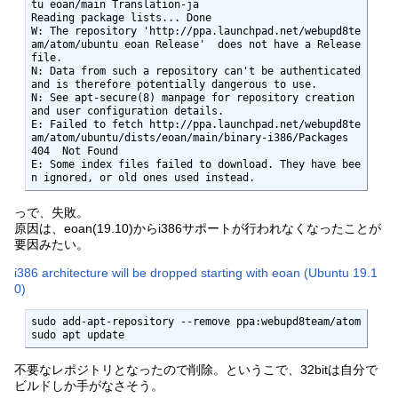
tu eoan/main Translation-ja

Reading package lists... Done

W: The repository 'http://ppa.launchpad.net/webupd8te
am/atom/ubuntu eoan Release'  does not have a Release 
file.

N: Data from such a repository can't be authenticated 
and is therefore potentially dangerous to use.

N: See apt-secure(8) manpage for repository creation 
and user configuration details.

E: Failed to fetch http://ppa.launchpad.net/webupd8te
am/atom/ubuntu/dists/eoan/main/binary-i386/Packages  
404  Not Found

E: Some index files failed to download. They have bee
n ignored, or old ones used instead.
っで、失敗。
原因は、eoan(19.10)からi386サポートが行われなくなったことが
要因みたい。
i386 architecture will be dropped starting with eoan (Ubuntu 19.1
0)
sudo add-apt-repository --remove ppa:webupd8team/atom

sudo apt update
不要なレポジトリとなったので削除。というこで、32bitは自分で
ビルドしか手がなさそう。