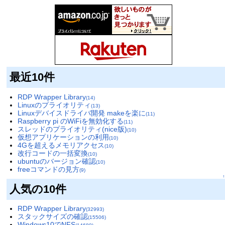
最近10件
RDP Wrapper Library
(14)
Linuxのプライオリティ
(13)
Linuxデバイスドライバ開発 makeを楽に
(11)
Raspberry pi のWiFiを無効化する
(11)
スレッドのプライオリティ(nice版)
(10)
仮想アプリケーションの利用
(10)
4Gを超えるメモリアクセス
(10)
改行コードの一括変換
(10)
ubuntuのバージョン確認
(10)
freeコマンドの見方
(9)
↑
人気の10件
RDP Wrapper Library
(32993)
スタックサイズの確認
(15506)
Windows10でNFS