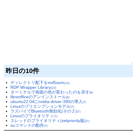
↑
昨日の10件
ディレクトリ配下をmd5sum
(14)
RDP Wrapper Library
(10)
ターミナルで画面の色が変わったのを戻す
(8)
libreofficeのアンインストール
(8)
ubuntu22.04にnvidia-driver-390の導入
(7)
Linuxのプリエンプションモデル
(7)
ラズパイでBluetooth無効化(その２)
(7)
Linuxのプライオリティ
(7)
スレッドのプライオリティ(setpriority版)
(7)
suコマンドの動作
(7)