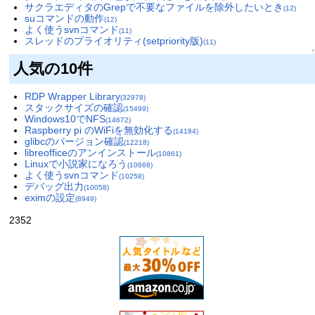
サクラエディタのGrepで不要なファイルを除外したいとき
(12)
suコマンドの動作
(12)
よく使うsvnコマンド
(11)
スレッドのプライオリティ(setpriority版)
(11)
↑
人気の10件
RDP Wrapper Library
(32978)
スタックサイズの確認
(15499)
Windows10でNFS
(14672)
Raspberry pi のWiFiを無効化する
(14184)
glibcのバージョン確認
(12218)
libreofficeのアンインストール
(10861)
Linuxで小説家になろう
(10668)
よく使うsvnコマンド
(10258)
デバッグ出力
(10058)
eximの設定
(8949)
2352