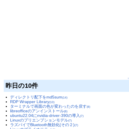
↑
昨日の10件
ディレクトリ配下をmd5sum
(14)
RDP Wrapper Library
(10)
ターミナルで画面の色が変わったのを戻す
(8)
libreofficeのアンインストール
(8)
ubuntu22.04にnvidia-driver-390の導入
(7)
Linuxのプリエンプションモデル
(7)
ラズパイでBluetooth無効化(その２)
(7)