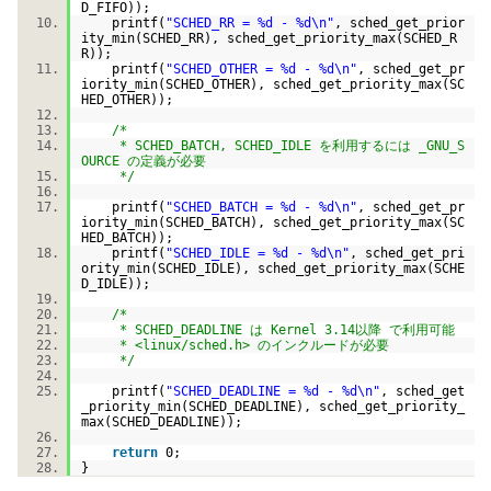
D_FIFO));
printf(
"SCHED_RR = %d - %d\n"
, sched_get_prior
ity_min(SCHED_RR), sched_get_priority_max(SCHED_R
R));
printf(
"SCHED_OTHER = %d - %d\n"
, sched_get_pr
iority_min(SCHED_OTHER), sched_get_priority_max(SC
HED_OTHER));
/*
* SCHED_BATCH, SCHED_IDLE を利用するには _GNU_S
OURCE の定義が必要
*/
printf(
"SCHED_BATCH = %d - %d\n"
, sched_get_pr
iority_min(SCHED_BATCH), sched_get_priority_max(SC
HED_BATCH));
printf(
"SCHED_IDLE = %d - %d\n"
, sched_get_pri
ority_min(SCHED_IDLE), sched_get_priority_max(SCHE
D_IDLE));
/*
* SCHED_DEADLINE は Kernel 3.14以降 で利用可能
* <linux/sched.h> のインクルードが必要
*/
printf(
"SCHED_DEADLINE = %d - %d\n"
, sched_get
_priority_min(SCHED_DEADLINE), sched_get_priority_
max(SCHED_DEADLINE));
return
0;
}