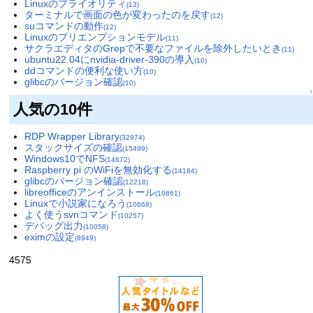
Linuxのプライオリティ
(13)
ターミナルで画面の色が変わったのを戻す
(12)
suコマンドの動作
(12)
Linuxのプリエンプションモデル
(11)
サクラエディタのGrepで不要なファイルを除外したいとき
(11)
ubuntu22.04にnvidia-driver-390の導入
(10)
ddコマンドの便利な使い方
(10)
glibcのバージョン確認
(10)
↑
人気の10件
RDP Wrapper Library
(32974)
スタックサイズの確認
(15499)
Windows10でNFS
(14672)
Raspberry pi のWiFiを無効化する
(14184)
glibcのバージョン確認
(12218)
libreofficeのアンインストール
(10861)
Linuxで小説家になろう
(10668)
よく使うsvnコマンド
(10257)
デバッグ出力
(10058)
eximの設定
(8949)
4575