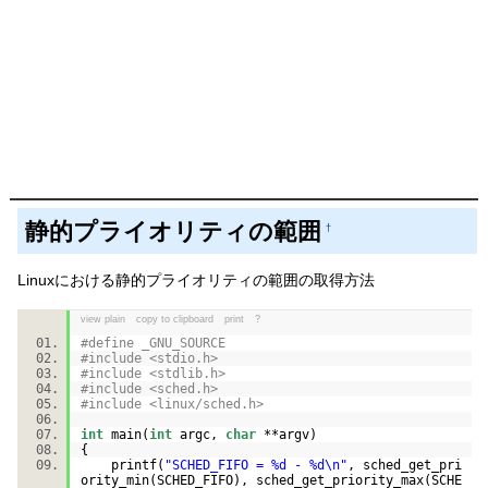
静的プライオリティの範囲
†
Linuxにおける静的プライオリティの範囲の取得方法
view plain
copy to clipboard
print
?
#define _GNU_SOURCE
#include <stdio.h>
#include <stdlib.h>
#include <sched.h>
#include <linux/sched.h>
int
main(
int
argc,
char
**argv)
{
printf(
"SCHED_FIFO = %d - %d\n"
, sched_get_pri
ority_min(SCHED_FIFO), sched_get_priority_max(SCHE