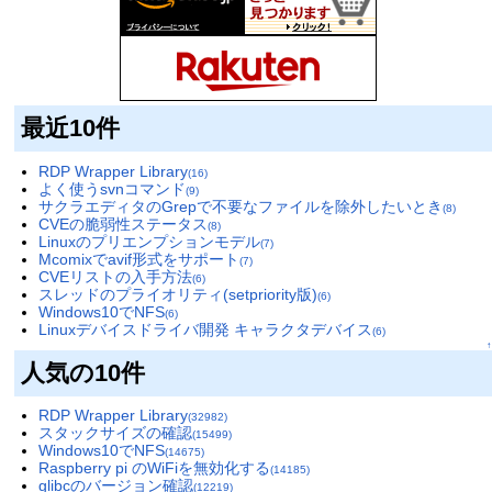
最近10件
RDP Wrapper Library
(16)
よく使うsvnコマンド
(9)
サクラエディタのGrepで不要なファイルを除外したいとき
(8)
CVEの脆弱性ステータス
(8)
Linuxのプリエンプションモデル
(7)
Mcomixでavif形式をサポート
(7)
CVEリストの入手方法
(6)
スレッドのプライオリティ(setpriority版)
(6)
Windows10でNFS
(6)
Linuxデバイスドライバ開発 キャラクタデバイス
(6)
↑
人気の10件
RDP Wrapper Library
(32982)
スタックサイズの確認
(15499)
Windows10でNFS
(14675)
Raspberry pi のWiFiを無効化する
(14185)
glibcのバージョン確認
(12219)