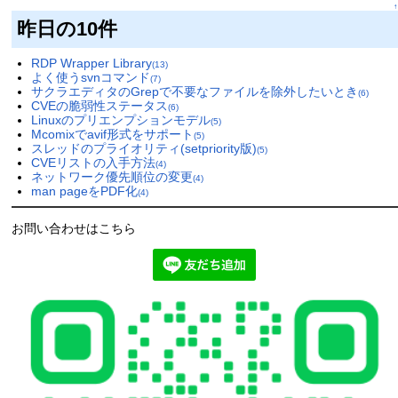
↑
昨日の10件
RDP Wrapper Library
(13)
よく使うsvnコマンド
(7)
サクラエディタのGrepで不要なファイルを除外したいとき
(6)
CVEの脆弱性ステータス
(6)
Linuxのプリエンプションモデル
(5)
Mcomixでavif形式をサポート
(5)
スレッドのプライオリティ(setpriority版)
(5)
CVEリストの入手方法
(4)
ネットワーク優先順位の変更
(4)
man pageをPDF化
(4)
お問い合わせはこちら