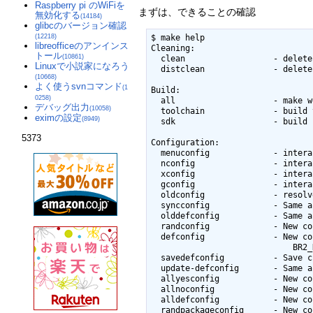
Raspberry pi のWiFiを
まずは、できることの確認
無効化する
(14184)
glibcのバージョン確認
(12218)
$ make help

libreofficeのアンインス
Cleaning:

トール
(10861)
  clean                  - delete all files created by build

Linuxで小説家になろう
  distclean              - delete all non-source files (including .config)

(10668)
よく使うsvnコマンド
(1
Build:

0258)
  all                    - make world

デバッグ出力
(10058)
  toolchain              - build toolchain

eximの設定
(8949)
  sdk                    - build relocatable SDK

5373
Configuration:

  menuconfig             - interactive curses-based configurator

  nconfig                - interactive ncurses-based configurator

  xconfig                - interactive Qt-based configurator

  gconfig                - interactive GTK-based configurator

  oldconfig              - resolve any unresolved symbols in .config

  syncconfig             - Same as oldconfig, but quietly, additionally update deps

  olddefconfig           - Same as syncconfig but sets new symbols to their default value

  randconfig             - New config with random answer to all options

  defconfig              - New config with default answer to all options;

                             BR2_DEFCONFIG, if set on the command line, is used as input

  savedefconfig          - Save current config to BR2_DEFCONFIG (minimal config)

  update-defconfig       - Same as savedefconfig

  allyesconfig           - New config where all options are accepted with yes

  allnoconfig            - New config where all options are answered with no

  alldefconfig           - New config where all options are set to default

  randpackageconfig      - New config with random answer to package options
