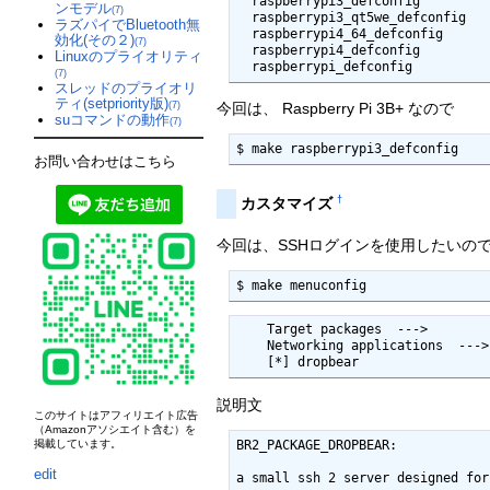
  raspberrypi3_defconfig              - Build for raspberrypi3

ンモデル
(7)
  raspberrypi3_qt5we_defconfig        - Build for raspberrypi3_qt5we

ラズパイでBluetooth無
  raspberrypi4_64_defconfig           - Build for raspberrypi4_64

効化(その２)
(7)
  raspberrypi4_defconfig              - Build for raspberrypi4

Linuxのプライオリティ
  raspberrypi_defconfig         
(7)
スレッドのプライオリ
ティ(setpriority版)
今回は、 Raspberry Pi 3B+ なので
(7)
suコマンドの動作
(7)
$ make raspberrypi3_defconfig
お問い合わせはこちら
†
カスタマイズ
今回は、SSHログインを使用したいので
$ make menuconfig
    Target packages  --->

    Networking applications  --->

    [*] dropbear
説明文
このサイトはアフィリエイト広告
（Amazonアソシエイト含む）を
BR2_PACKAGE_DROPBEAR:

掲載しています。
edit
a small ssh 2 server designed for