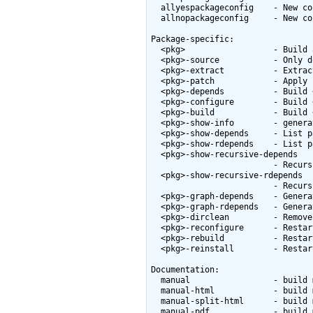
  allyespackageconfig    - New config where pkg options are accepted with yes

  allnopackageconfig     - New config where package options are answered with no

Package-specific:

  <pkg>                  - Build and install <pkg> and all its dependencies

  <pkg>-source           - Only download the source files for <pkg>

  <pkg>-extract          - Extract <pkg> sources

  <pkg>-patch            - Apply patches to <pkg>

  <pkg>-depends          - Build <pkg>'s dependencies

  <pkg>-configure        - Build <pkg> up to the configure step

  <pkg>-build            - Build <pkg> up to the build step

  <pkg>-show-info        - generate info about <pkg>, as a JSON blurb

  <pkg>-show-depends     - List packages on which <pkg> depends

  <pkg>-show-rdepends    - List packages which have <pkg> as a dependency

  <pkg>-show-recursive-depends

                         - Recursively list packages on which <pkg> depends

  <pkg>-show-recursive-rdepends

                         - Recursively list packages which have <pkg> as a dependency

  <pkg>-graph-depends    - Generate a graph of <pkg>'s dependencies

  <pkg>-graph-rdepends   - Generate a graph of <pkg>'s reverse dependencies

  <pkg>-dirclean         - Remove <pkg> build directory

  <pkg>-reconfigure      - Restart the build from the configure step

  <pkg>-rebuild          - Restart the build from the build step

  <pkg>-reinstall        - Restart the build from the install step

Documentation:

  manual                 - build manual in all formats

  manual-html            - build manual in HTML

  manual-split-html      - build manual in split HTML

  manual-pdf             - build manual in PDF
