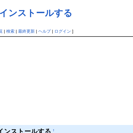
tをインストールする
覧
|
検索
|
最終更新
|
ヘルプ
|
ログイン
]
tをインストールする
†