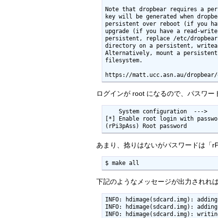
Note that dropbear requires a per
key will be generated when dropbe
persistent over reboot (if you ha
upgrade (if you have a read-write
persistent, replace /etc/dropbear
directory on a persistent, writea
Alternatively, mount a persistent
filesystem.

ログインが root になるので、パスワ
    System configuration  --->

[*] Enable root login with passwor
(rPi3pAss) Root password
あまり、捻りはないがパスワードは「rPi
$ make all
下記のようなメッセージが出力されれ
INFO: hdimage(sdcard.img): adding
INFO: hdimage(sdcard.img): adding
INFO: hdimage(sdcard.img): writin