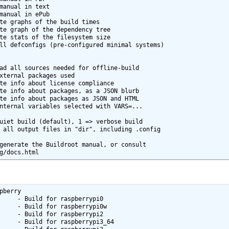
generate the Buildroot manual, or consult

g/docs.html
pberry
