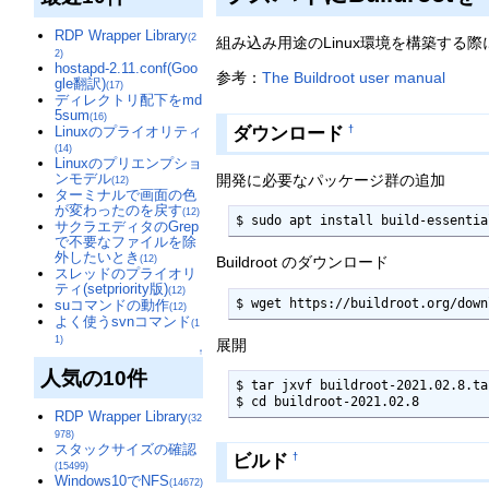
RDP Wrapper Library
(2
組み込み用途のLinux環境を構築する
2)
hostapd-2.11.conf(Goo
参考：
The Buildroot user manual
gle翻訳)
(17)
ディレクトリ配下をmd
5sum
(16)
ダウンロード
Linuxのプライオリティ
†
(14)
Linuxのプリエンプショ
ンモデル
開発に必要なパッケージ群の追加
(12)
ターミナルで画面の色
が変わったのを戻す
(12)
$ sudo apt install build-essentia
サクラエディタのGrep
で不要なファイルを除
外したいとき
(12)
Buildroot のダウンロード
スレッドのプライオリ
ティ(setpriority版)
(12)
$ wget https://buildroot.org/down
suコマンドの動作
(12)
よく使うsvnコマンド
(1
1)
展開
↑
人気の10件
$ tar jxvf buildroot-2021.02.8.ta
$ cd buildroot-2021.02.8
RDP Wrapper Library
(32
978)
スタックサイズの確認
ビルド
†
(15499)
Windows10でNFS
(14672)