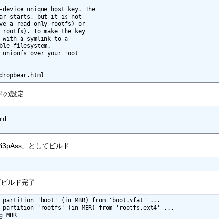
-device unique host key. The

ar starts, but it is not

ve a read-only rootfs) or

 rootfs). To make the key

 with a symlink to a

ble filesystem.

 unionfs over your root

ードの設定
d

3pAss」としてビルド
ばビルド完了
 partition 'boot' (in MBR) from 'boot.vfat' ...

 partition 'rootfs' (in MBR) from 'rootfs.ext4' ...

g MBR