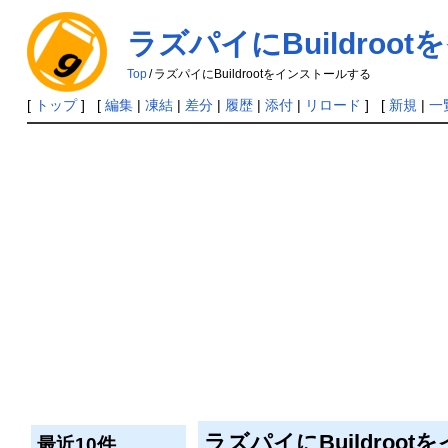
ラズパイにBuildroo
Top
/
ラズパイにBuildrootをインストールする
[
トップ
] [
編集
|
凍結
|
差分
|
履歴
|
添付
|
リロード
] [
新規
|
一
ラズパイにBuildroo
最近10件