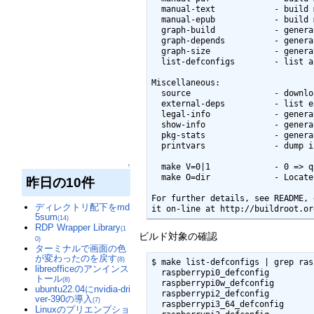
  manual-text            - build manual in text

  manual-epub            - build manual in ePub

  graph-build            - generate graphs of the build times

  graph-depends          - generate graph of the dependency tree

  graph-size             - generate stats of the filesystem size

  list-defconfigs        - list all defconfigs (pre-configured minimal systems)

Miscellaneous:

  source                 - download all sources needed for offline-build

  external-deps          - list external packages used

  legal-info             - generate info about license compliance

  show-info              - generate info about packages, as a JSON blurb

  pkg-stats              - generate info about packages as JSON and HTML

  printvars              - dump internal variables selected with VARS=...

  make V=0|1             - 0 => quiet build (default), 1 => verbose build

↑
  make O=dir             - Locate all output files in "dir", including .config

昨日の10件
For further details, see README, 
ディレクトリ配下をmd
it on-line at http://buildroot.or
5sum
(14)
RDP Wrapper Library
(1
ビルド対象の確認
0)
ターミナルで画面の色
が変わったのを戻す
(8)
$ make list-defconfigs | grep ras
libreofficeのアンインス
  raspberrypi0_defconfig              - Build for raspberrypi0

トール
(8)
  raspberrypi0w_defconfig             - Build for raspberrypi0w

ubuntu22.04にnvidia-dri
  raspberrypi2_defconfig              - Build for raspberrypi2

ver-390の導入
(7)
  raspberrypi3_64_defconfig           - Build for raspberrypi3_64

Linuxのプリエンプショ