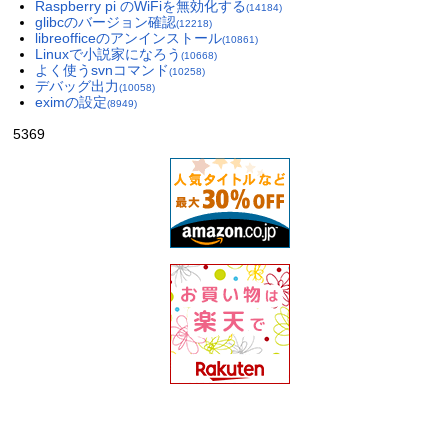
Raspberry pi のWiFiを無効化する
(14184)
glibcのバージョン確認
(12218)
libreofficeのアンインストール
(10861)
Linuxで小説家になろう
(10668)
よく使うsvnコマンド
(10258)
デバッグ出力
(10058)
eximの設定
(8949)
5369