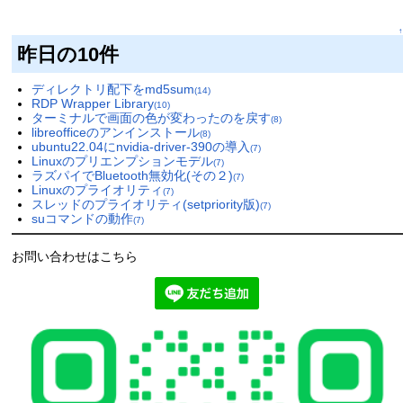
↑
昨日の10件
ディレクトリ配下をmd5sum
(14)
RDP Wrapper Library
(10)
ターミナルで画面の色が変わったのを戻す
(8)
libreofficeのアンインストール
(8)
ubuntu22.04にnvidia-driver-390の導入
(7)
Linuxのプリエンプションモデル
(7)
ラズパイでBluetooth無効化(その２)
(7)
Linuxのプライオリティ
(7)
スレッドのプライオリティ(setpriority版)
(7)
suコマンドの動作
(7)
お問い合わせはこちら