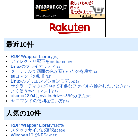
最近10件
RDP Wrapper Library
(19)
ディレクトリ配下をmd5sum
(16)
Linuxのプライオリティ
(13)
ターミナルで画面の色が変わったのを戻す
(12)
suコマンドの動作
(12)
Linuxのプリエンプションモデル
(11)
サクラエディタのGrepで不要なファイルを除外したいとき
(11)
よく使うsvnコマンド
(11)
ubuntu22.04にnvidia-driver-390の導入
(10)
ddコマンドの便利な使い方
(10)
↑
人気の10件
RDP Wrapper Library
(32975)
スタックサイズの確認
(15499)
Windows10でNFS
(14672)