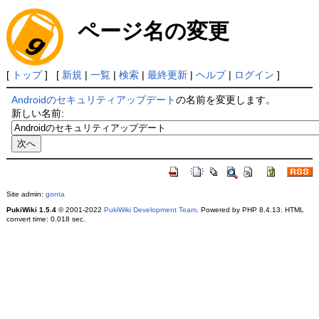
ページ名の変更
[
トップ
] [
新規
|
一覧
|
検索
|
最終更新
|
ヘルプ
|
ログイン
]
Androidのセキュリティアップデート
の名前を変更します。
新しい名前:
Site admin:
gonta
PukiWiki 1.5.4
© 2001-2022
PukiWiki Development Team
. Powered by PHP 8.4.13. HTML
convert time: 0.018 sec.