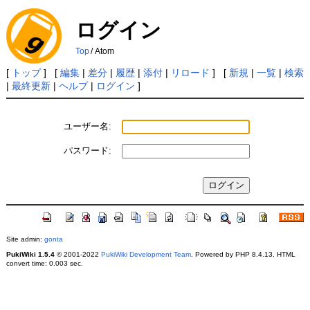
ログイン
Top
/
Atom
[
トップ
] [
編集
|
差分
|
履歴
|
添付
|
リロード
] [
新規
|
一覧
|
検索
|
最終更新
|
ヘルプ
|
ログイン
]
ユーザー名:
パスワード:
Site admin:
gonta
PukiWiki 1.5.4
© 2001-2022
PukiWiki Development Team
. Powered by PHP 8.4.13. HTML
convert time: 0.003 sec.