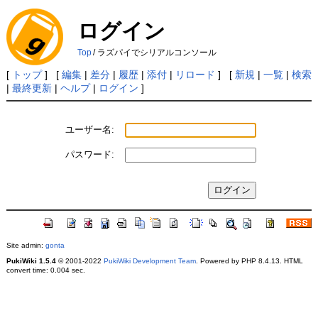
ログイン
Top
/
ラズパイでシリアルコンソール
[
トップ
] [
編集
|
差分
|
履歴
|
添付
|
リロード
] [
新規
|
一覧
|
検索
|
最終更新
|
ヘルプ
|
ログイン
]
ユーザー名:
パスワード:
Site admin:
gonta
PukiWiki 1.5.4
© 2001-2022
PukiWiki Development Team
. Powered by PHP 8.4.13. HTML
convert time: 0.004 sec.