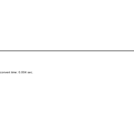
onvert time: 0.004 sec.