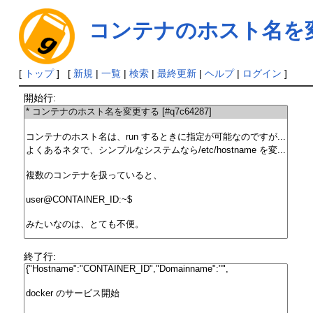
コンテナのホスト名を
[
トップ
] [
新規
|
一覧
|
検索
|
最終更新
|
ヘルプ
|
ログイン
]
開始行:
終了行: