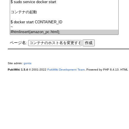
ページ名:
Site admin:
gonta
PukiWiki 1.5.4
© 2001-2022
PukiWiki Development Team
. Powered by PHP 8.4.13. HTML c