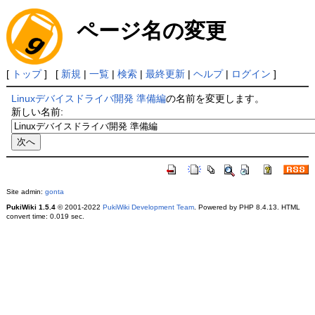
ページ名の変更
[
トップ
] [
新規
|
一覧
|
検索
|
最終更新
|
ヘルプ
|
ログイン
]
Linuxデバイスドライバ開発 準備編
の名前を変更します。
新しい名前:
Site admin:
gonta
PukiWiki 1.5.4
© 2001-2022
PukiWiki Development Team
. Powered by PHP 8.4.13. HTML
convert time: 0.019 sec.