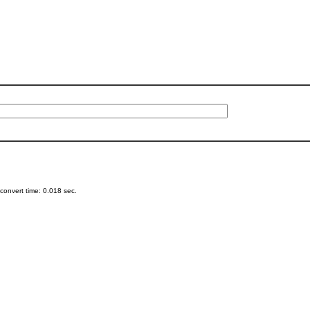
onvert time: 0.018 sec.