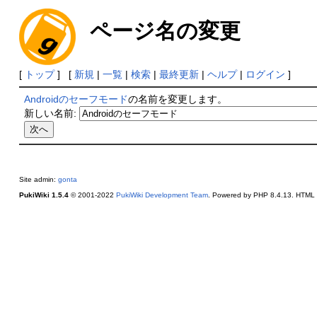
ページ名の変更
[
トップ
] [
新規
|
一覧
|
検索
|
最終更新
|
ヘルプ
|
ログイン
]
Androidのセーフモード
の名前を変更します。
新しい名前:
Site admin:
gonta
PukiWiki 1.5.4
© 2001-2022
PukiWiki Development Team
. Powered by PHP 8.4.13. HTML c