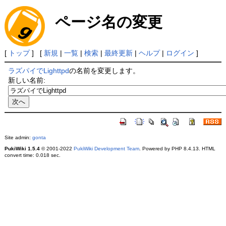
ページ名の変更
[
トップ
] [
新規
|
一覧
|
検索
|
最終更新
|
ヘルプ
|
ログイン
]
ラズパイでLighttpd
の名前を変更します。
新しい名前:
Site admin:
gonta
PukiWiki 1.5.4
© 2001-2022
PukiWiki Development Team
. Powered by PHP 8.4.13. HTML
convert time: 0.018 sec.