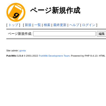
ページ新規作成
[
トップ
] [
新規
|
一覧
|
検索
|
最終更新
|
ヘルプ
|
ログイン
]
ページ新規作成:
Site admin:
gonta
PukiWiki 1.5.4
© 2001-2022
PukiWiki Development Team
. Powered by PHP 8.4.13. HTML c