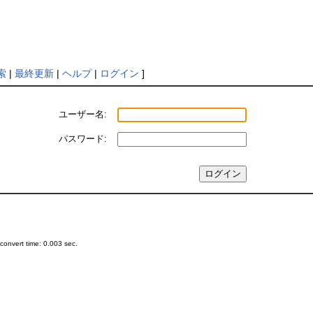
索
|
最終更新
|
ヘルプ
|
ログイン
]
ユーザー名:
パスワード:
onvert time: 0.003 sec.