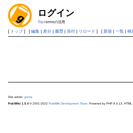
ログイン
Top
/
errnoの活用
[
トップ
] [
編集
|
差分
|
履歴
|
添付
|
リロード
] [
新規
|
一覧
|
検
Site admin:
gonta
PukiWiki 1.5.4
© 2001-2022
PukiWiki Development Team
. Powered by PHP 8.4.13. HTML c