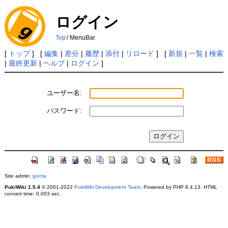
ログイン
Top
/
MenuBar
[
トップ
] [
編集
|
差分
|
履歴
|
添付
|
リロード
] [
新規
|
一覧
|
検索
|
最終更新
|
ヘルプ
|
ログイン
]
ユーザー名:
パスワード:
Site admin:
gonta
PukiWiki 1.5.4
© 2001-2022
PukiWiki Development Team
. Powered by PHP 8.4.13. HTML
convert time: 0.003 sec.