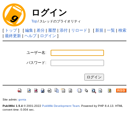
ログイン
Top
/
スレッドのプライオリティ
[
トップ
] [
編集
|
差分
|
履歴
|
添付
|
リロード
] [
新規
|
一覧
|
検索
|
最終更新
|
ヘルプ
|
ログイン
]
ユーザー名:
パスワード:
Site admin:
gonta
PukiWiki 1.5.4
© 2001-2022
PukiWiki Development Team
. Powered by PHP 8.4.13. HTML
convert time: 0.004 sec.