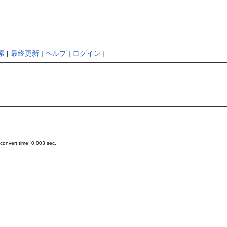
索
|
最終更新
|
ヘルプ
|
ログイン
]
onvert time: 0.003 sec.