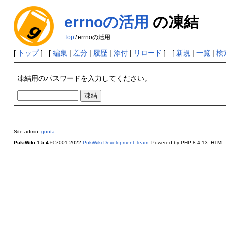
errnoの活用
の凍結
Top
/
errnoの活用
[
トップ
] [
編集
|
差分
|
履歴
|
添付
|
リロード
] [
新規
|
一覧
|
検
凍結用のパスワードを入力してください。
Site admin:
gonta
PukiWiki 1.5.4
© 2001-2022
PukiWiki Development Team
. Powered by PHP 8.4.13. HTML c