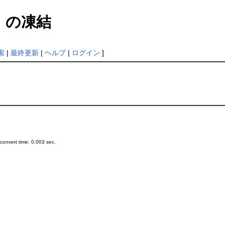
う
の凍結
索
|
最終更新
|
ヘルプ
|
ログイン
]
onvert time: 0.003 sec.