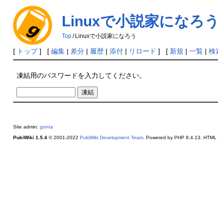
Linuxで小説家になろ
Top
/
Linuxで小説家になろう
[
トップ
] [
編集
|
差分
|
履歴
|
添付
|
リロード
] [
新規
|
一覧
|
検
凍結用のパスワードを入力してください。
Site admin:
gonta
PukiWiki 1.5.4
© 2001-2022
PukiWiki Development Team
. Powered by PHP 8.4.13. HTML c