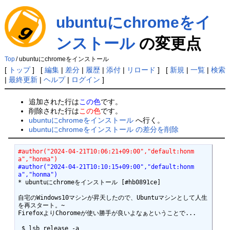
ubuntuにchromeをイ
ンストール
の変更点
Top
/
ubuntuにchromeをインストール
[
トップ
] [
編集
|
差分
|
履歴
|
添付
|
リロード
] [
新規
|
一覧
|
検索
|
最終更新
|
ヘルプ
|
ログイン
]
追加された行は
この色
です。
削除された行は
この色
です。
ubuntuにchromeをインストール
へ行く。
ubuntuにchromeをインストール の差分を削除
#author("2024-04-21T10:06:21+09:00","default:honm
a","honma")
#author("2024-04-21T10:10:15+09:00","default:honm
a","honma")
* ubuntuにchromeをインストール [#hb0891ce]

自宅のWindows10マシンが昇天したので、Ubuntuマシンとして人生
を再スタート。~

FirefoxよりChoromeが使い勝手が良いよなぁということで...

 $ lsb_release -a
