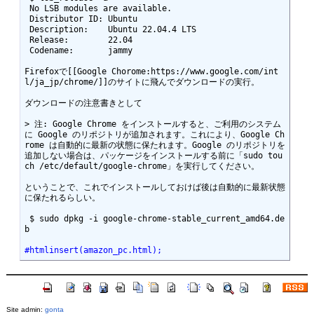
 No LSB modules are available.

 Distributor ID: Ubuntu

 Description:    Ubuntu 22.04.4 LTS

 Release:        22.04

 Codename:       jammy

Firefoxで[[Google Chorome:https://www.google.com/int
l/ja_jp/chrome/]]のサイトに飛んでダウンロードの実行。

ダウンロードの注意書きとして

> 注: Google Chrome をインストールすると、ご利用のシステム
に Google のリポジトリが追加されます。これにより、Google Ch
rome は自動的に最新の状態に保たれます。Google のリポジトリを
追加しない場合は、パッケージをインストールする前に「sudo tou
ch /etc/default/google-chrome」を実行してください。

ということで、これでインストールしておけば後は自動的に最新状態
に保たれるらしい。

 $ sudo dpkg -i google-chrome-stable_current_amd64.de
b

#htmlinsert(amazon_pc.html);
Site admin:
gonta