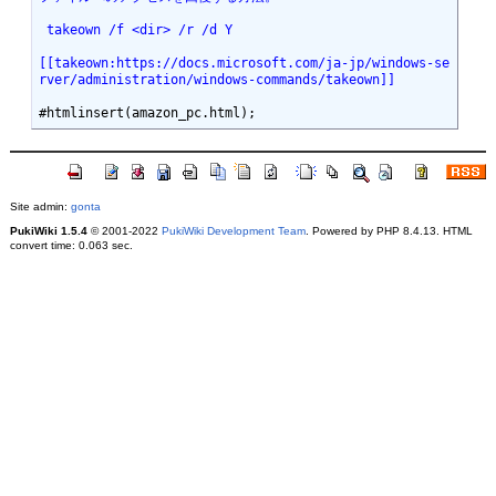
 takeown /f <dir> /r /d Y
[[takeown:https://docs.microsoft.com/ja-jp/windows-se
rver/administration/windows-commands/takeown]]
Site admin:
gonta
PukiWiki 1.5.4
© 2001-2022
PukiWiki Development Team
. Powered by PHP 8.4.13. HTML
convert time: 0.063 sec.