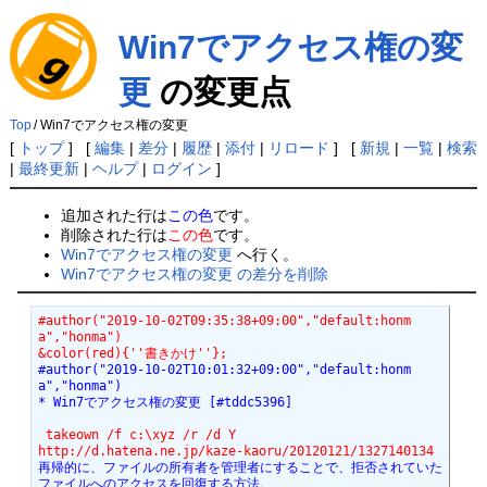
Win7でアクセス権の変
更
の変更点
Top
/
Win7でアクセス権の変更
[
トップ
] [
編集
|
差分
|
履歴
|
添付
|
リロード
] [
新規
|
一覧
|
検索
|
最終更新
|
ヘルプ
|
ログイン
]
追加された行は
この色
です。
削除された行は
この色
です。
Win7でアクセス権の変更
へ行く。
Win7でアクセス権の変更 の差分を削除
#author("2019-10-02T09:35:38+09:00","default:honm
a","honma")
&color(red){''書きかけ''};
#author("2019-10-02T10:01:32+09:00","default:honm
a","honma")
* Win7でアクセス権の変更 [#tddc5396]
 takeown /f c:\xyz /r /d Y
http://d.hatena.ne.jp/kaze-kaoru/20120121/1327140134
再帰的に、ファイルの所有者を管理者にすることで、拒否されていた
ファイルへのアクセスを回復する方法。