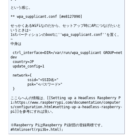
という感じ。

** wpa_supplicant.conf [#e8127090]

せっかくあるWiFiなのだから、セットアップ時にAPにつなげたいと
いうときは~

1stパーティションのbootに''wpa_supplicant.conf''を置く。
~

中身は

 ctrl_interface=DIR=/var/run/wpa_supplicant GROUP=net
dev

 country=JP

 update_config=1

 network={

 	ssid="<SSID名>"

 	psk="<パスワード>"

 }

ここらへんの情報は、[[Setting up a Headless Raspberry P
i:https://www.raspberrypi.com/documentation/computer
s/configuration.html#setting-up-a-headless-raspberry-
pi]]を参考にすれば良い。

※Raspberry PiはRaspberry Pi財団の登録商標です。
