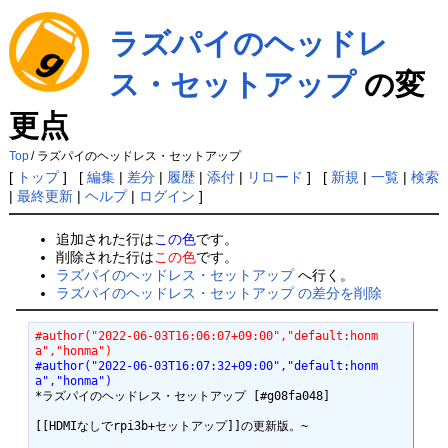
ラズパイのヘッドレ
ス・セットアップ
の変
更点
Top
/
ラズパイのヘッドレス・セットアップ
[
トップ
] [
編集
|
差分
|
履歴
|
添付
|
リロード
] [
新規
|
一覧
|
検索
|
最終更新
|
ヘルプ
|
ログイン
]
追加された行は
この色
です。
削除された行は
この色
です。
ラズパイのヘッドレス・セットアップ
へ行く。
ラズパイのヘッドレス・セットアップ の差分を削除
#author("2022-06-03T16:06:07+09:00","default:honm
a","honma")
#author("2022-06-03T16:07:32+09:00","default:honm
a","honma")
*ラズパイのヘッドレス・セットアップ [#g08fa048]

[[HDMIなしでrpi3b+セットアップ]]の更新版。~
