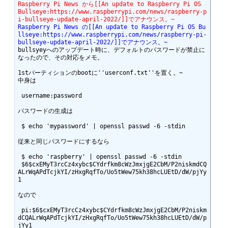
Raspberry Pi News から[[An update to Raspberry Pi OS 
Bullseye:https://www.raspberrypi.com/news/raspberry-p
i-bullseye-update-april-2022/]]でアナウンス。~
Raspberry Pi News の[[An update to Raspberry Pi OS Bu
llseye:https://www.raspberrypi.com/news/raspberry-pi-
bullseye-update-april-2022/]]でアナウンス。~
bullsyeyへのアップデート時に、デフォルトのパスワードが禁止に
なったので、その対応をメモ。

1stパーティションのbootに''userconf.txt''を置く。~

中身は

 username:password

パスワードの生成は

 $ echo 'mypassword' | openssl passwd -6 -stdin

従来と同じパスワードにするなら

 $ echo 'raspberry' | openssl passwd -6 -stdin

 $6$cxEMyT3rcCz4xybc$CYdrfkm8cWzJmxjgE2CbM/P2niskmdCQ
ALrWqAPdTcjkYI/zHxgRqfTo/Uo5tWew75kh38hcLUEtD/dW/pjYy
1

なので

 pi:$6$cxEMyT3rcCz4xybc$CYdrfkm8cWzJmxjgE2CbM/P2niskm
dCQALrWqAPdTcjkYI/zHxgRqfTo/Uo5tWew75kh38hcLUEtD/dW/p
jYy1
