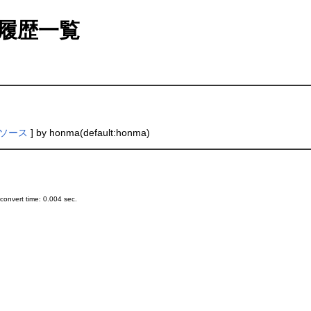
履歴一覧
ソース
] by honma(default:honma)
onvert time: 0.004 sec.