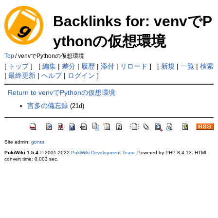
Backlinks for: venvでP
ythonの仮想環境
Top
/
venvでPythonの仮想環境
[
トップ
] [
編集
|
差分
|
履歴
|
添付
|
リロード
] [
新規
|
一覧
|
検索
|
最終更新
|
ヘルプ
|
ログイン
]
Return to venvでPythonの仮想環境
言多の備忘録
(21d)
Site admin:
gonta
PukiWiki 1.5.4
© 2001-2022
PukiWiki Development Team
. Powered by PHP 8.4.13. HTML
convert time: 0.003 sec.