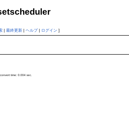
setscheduler
索
|
最終更新
|
ヘルプ
|
ログイン
]
onvert time: 0.004 sec.