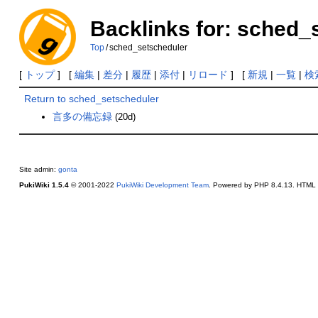
Backlinks for: sched_
Top
/
sched_setscheduler
[
トップ
] [
編集
|
差分
|
履歴
|
添付
|
リロード
] [
新規
|
一覧
|
検
Return to sched_setscheduler
言多の備忘録
(20d)
Site admin:
gonta
PukiWiki 1.5.4
© 2001-2022
PukiWiki Development Team
. Powered by PHP 8.4.13. HTML c