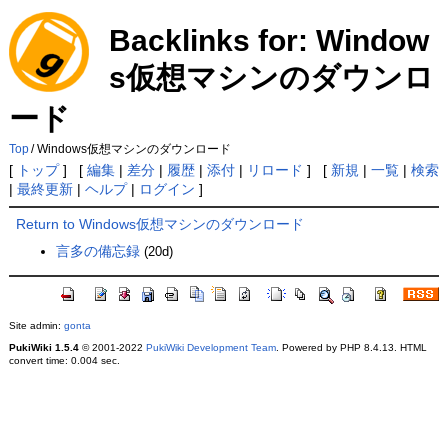
Backlinks for: Window
s仮想マシンのダウンロ
ード
Top
/
Windows仮想マシンのダウンロード
[
トップ
] [
編集
|
差分
|
履歴
|
添付
|
リロード
] [
新規
|
一覧
|
検索
|
最終更新
|
ヘルプ
|
ログイン
]
Return to Windows仮想マシンのダウンロード
言多の備忘録
(20d)
Site admin:
gonta
PukiWiki 1.5.4
© 2001-2022
PukiWiki Development Team
. Powered by PHP 8.4.13. HTML
convert time: 0.004 sec.