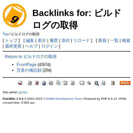
Backlinks for: ビルド
ログの取得
Top
/
ビルドログの取得
[
トップ
] [
編集
|
差分
|
履歴
|
添付
|
リロード
] [
新規
|
一覧
|
検索
|
最終更新
|
ヘルプ
|
ログイン
]
Return to ビルドログの取得
FrontPage
(4267d)
言多の備忘録
(20d)
Site admin:
gonta
PukiWiki 1.5.4
© 2001-2022
PukiWiki Development Team
. Powered by PHP 8.4.13. HTML
convert time: 0.004 sec.