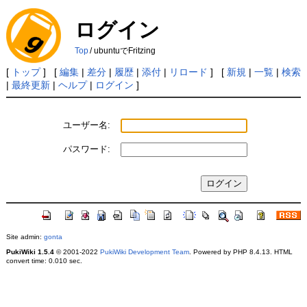
ログイン
Top
/
ubuntuでFritzing
[
トップ
] [
編集
|
差分
|
履歴
|
添付
|
リロード
] [
新規
|
一覧
|
検索
|
最終更新
|
ヘルプ
|
ログイン
]
ユーザー名:
パスワード:
Site admin:
gonta
PukiWiki 1.5.4
© 2001-2022
PukiWiki Development Team
. Powered by PHP 8.4.13. HTML
convert time: 0.010 sec.