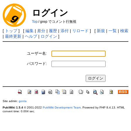
ログイン
Top
/
grep でコメント行無視
[
トップ
] [
編集
|
差分
|
履歴
|
添付
|
リロード
] [
新規
|
一覧
|
検索
|
最終更新
|
ヘルプ
|
ログイン
]
ユーザー名:
パスワード:
Site admin:
gonta
PukiWiki 1.5.4
© 2001-2022
PukiWiki Development Team
. Powered by PHP 8.4.13. HTML
convert time: 0.004 sec.