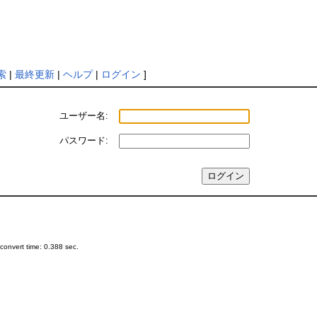
索
|
最終更新
|
ヘルプ
|
ログイン
]
ユーザー名:
パスワード:
onvert time: 0.388 sec.