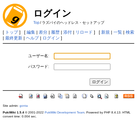
ログイン
Top
/
ラズパイのヘッドレス・セットアップ
[
トップ
] [
編集
|
差分
|
履歴
|
添付
|
リロード
] [
新規
|
一覧
|
検索
|
最終更新
|
ヘルプ
|
ログイン
]
ユーザー名:
パスワード:
Site admin:
gonta
PukiWiki 1.5.4
© 2001-2022
PukiWiki Development Team
. Powered by PHP 8.4.13. HTML
convert time: 0.004 sec.