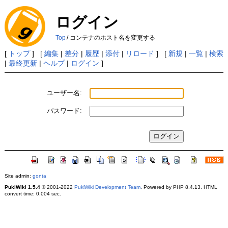
ログイン
Top
/
コンテナのホスト名を変更する
[
トップ
] [
編集
|
差分
|
履歴
|
添付
|
リロード
] [
新規
|
一覧
|
検索
|
最終更新
|
ヘルプ
|
ログイン
]
ユーザー名:
パスワード:
Site admin:
gonta
PukiWiki 1.5.4
© 2001-2022
PukiWiki Development Team
. Powered by PHP 8.4.13. HTML
convert time: 0.004 sec.