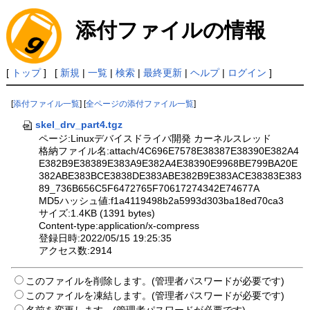
添付ファイルの情報
[
トップ
] [
新規
|
一覧
|
検索
|
最終更新
|
ヘルプ
|
ログイン
]
[
添付ファイル一覧
] [
全ページの添付ファイル一覧
]
skel_drv_part4.tgz
ページ:Linuxデバイスドライバ開発 カーネルスレッド
格納ファイル名:attach/4C696E7578E38387E38390E382A4
E382B9E38389E383A9E382A4E38390E9968BE799BA20E
382ABE383BCE3838DE383ABE382B9E383ACE38383E383
89_736B656C5F6472765F70617274342E74677A
MD5ハッシュ値:f1a4119498b2a5993d303ba18ed70ca3
サイズ:1.4KB (1391 bytes)
Content-type:application/x-compress
登録日時:2022/05/15 19:25:35
アクセス数:2914
このファイルを削除します。(管理者パスワードが必要です)
このファイルを凍結します。(管理者パスワードが必要です)