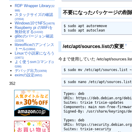
RDP Wrapper Library
(32
988)
不要になったパッケージの削
スタックサイズの確認
(15504)
Windows10でNFS
(14679)
$ sudo apt autoremove

Raspberry pi のWiFiを
$ sudo apt autoclean
無効化する
(14192)
glibcのバージョン確認
(12224)
libreofficeのアンインス
/etc/apt/sources.listの変更
†
トール
(10864)
Linuxで小説家になろう
(10671)
今まで使用していた /etc/apt/sources.list
よく使うsvnコマンド
(1
0266)
$ sudo mv /etc/apt/sources.list ~
デバッグ出力
(10059)
eximの設定
(8952)
$ sudo nano /etc/apt/sources.list
352
Types: deb

URIs: https://deb.debian.org/debia
Suites: trixie trixie-updates

Components: main non-free-firmware
Signed-By: /usr/share/keyrings/de
Types: deb

URIs: https://security.debian.org
Suites: trixie-security
