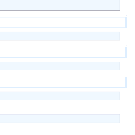
↑
↑
↑