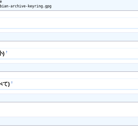


bian-archive-keyring.gpg
)
†
べて)
†