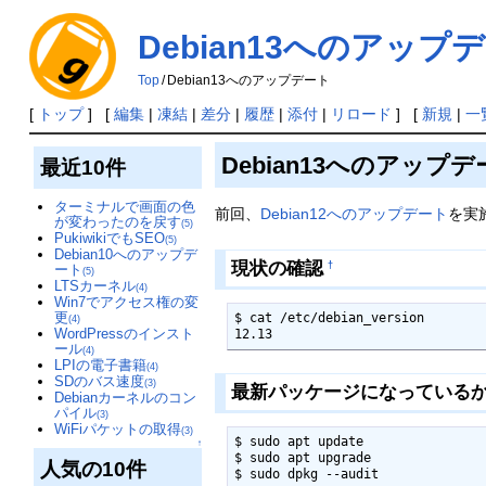
Debian13へのアップ
Top
/
Debian13へのアップデート
[
トップ
] [
編集
|
凍結
|
差分
|
履歴
|
添付
|
リロード
] [
新規
|
一
Debian13へのアップ
最近10件
ターミナルで画面の色
前回、
Debian12へのアップデート
を実施
が変わったのを戻す
(5)
PukiwikiでもSEO
(5)
Debian10へのアップデ
現状の確認
†
ート
(5)
LTSカーネル
(4)
Win7でアクセス権の変
更
$ cat /etc/debian_version

(4)
WordPressのインスト
12.13
ール
(4)
LPIの電子書籍
(4)
SDのバス速度
(3)
最新パッケージになっている
Debianカーネルのコン
パイル
(3)
WiFiパケットの取得
(3)
$ sudo apt update

↑
$ sudo apt upgrade

人気の10件
$ sudo dpkg --audit