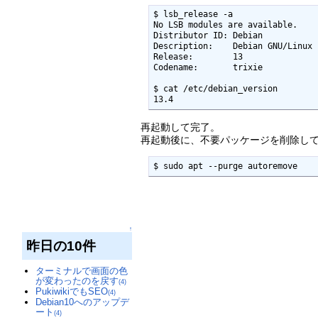
$ lsb_release -a

No LSB modules are available.

Distributor ID: Debian

Description:    Debian GNU/Linux 
Release:        13

Codename:       trixie

$ cat /etc/debian_version

13.4
再起動して完了。
再起動後に、不要パッケージを削除し
$ sudo apt --purge autoremove
↑
昨日の10件
ターミナルで画面の色
が変わったのを戻す
(4)
PukiwikiでもSEO
(4)
Debian10へのアップデ
ート
(4)