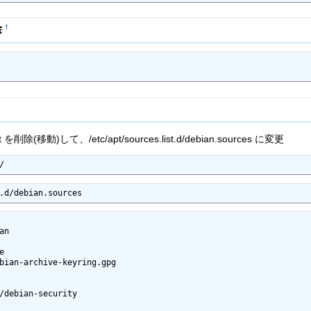
除
†
 を削除(移動)して、/etc/apt/sources.list.d/debian.sources に変更
/
.d/debian.sources
n



bian-archive-keyring.gpg

/debian-security
