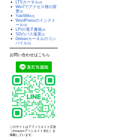
LTSカーネル
(3)
Win7でアクセス権の変
更
(3)
YukiWiki
(3)
WordPressのインスト
ール
(3)
LPIの電子書籍
(3)
SDのバス速度
(2)
Debianカーネルのコン
パイル
(2)
お問い合わせはこちら
このサイトはアフィリエイト広告
（Amazonアソシエイト含む）を
掲載しています。