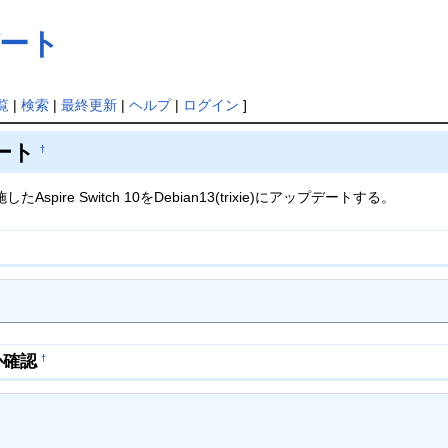
デート
覧
|
検索
|
最終更新
|
ヘルプ
|
ログイン
]
デート
†
したAspire Switch 10をDebian13(trixie)にアップデートする。
か確認
†